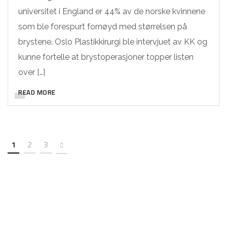
universitet i England er 44% av de norske kvinnene
som ble forespurt fornøyd med størrelsen på
brystene. Oslo Plastikkirurgi ble intervjuet av KK og
kunne fortelle at brystoperasjoner topper listen
over […]
READ MORE
1
2
3