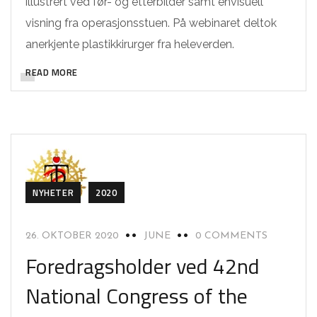
illustrert ved før- og etterbilder samt envisuell
visning fra operasjonsstuen. På webinaret deltok
anerkjente plastikkirurger fra heleverden.
READ MORE
NYHETER
2020
26. OKTOBER 2020
JUNE
0 COMMENTS
Foredragsholder ved 42nd
National Congress of the