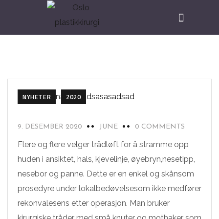
NYHETER
2020
9. DESEMBER 2020
JUNE
0 COMMENTS
Flere og flere velger trådløft for å stramme opp
huden i ansiktet, hals, kjevelinje, øyebryn,nesetipp,
nesebor og panne. Dette er en enkel og skånsom
prosedyre under lokalbedøvelsesom ikke medfører
rekonvalesens etter operasjon. Man bruker
kirurgiske tråder med små knuter og mothaker som