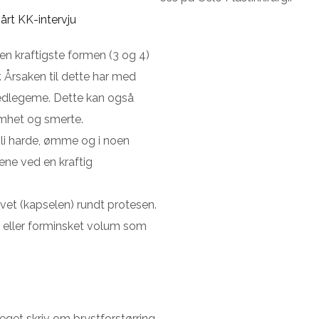
årt KK-intervju
den kraftigste formen (3 og 4)
. Årsaken til dette har med
edlegeme. Dette kan også
mhet og smerte.
bli harde, ømme og i noen
tene ved en kraftig
vet (kapselen) rundt protesen.
r eller forminsket volum som
eget skriv om brystforstørring