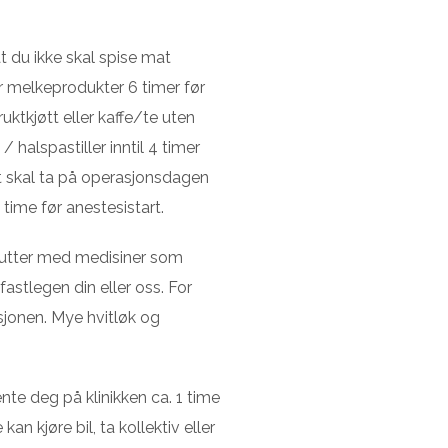
at du ikke skal spise mat
ler melkeprodukter 6 timer før
ruktkjøtt eller kaffe/te uten
halspastiller inntil 4 timer
 skal ta på operasjonsdagen
time før anestesistart.
slutter med medisiner som
astlegen din eller oss. For
sjonen. Mye hvitløk og
e deg på klinikken ca. 1 time
an kjøre bil, ta kollektiv eller