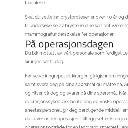
taxi alene.
Skal du sette inn brystproteser, er over 40 år og 
til undersøkelse av brystene dine kan det være h
mammografiundersøkelse før operasjonen.
På operasjonsdagen
Du blir mottatt av vårt personale som ferdigstille
kirurgen ser til deg.
Før selve inngrepet vil kirurgen gå igjennom inng
samt svare deg på dine spørsmål du måtte ha. 
og hilser på deg og svarer på dine spørsmål. Når
operasjonssykepleier hente deg og vaske opera
anestesipersonell gir deg beroligende middel i a
du sover under operasjon. I tillegg setter kirurgen
operasjonsområde for en langvarig smertestillen