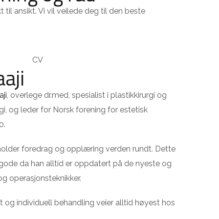
til ansikt. Vi vil veilede deg til den beste
aji
ji
, overlege dr.med, spesialist i plastikkirurgi og
rgi, og leder for Norsk forening for estetisk
0.
 holder foredrag og opplæring verden rundt. Dette
 gode da han alltid er oppdatert på de nyeste og
og operasjonsteknikker.
t og individuell behandling veier alltid høyest hos