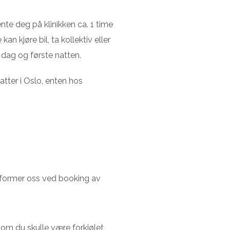
e deg på klinikken ca. 1 time
an kjøre bil, ta kollektiv eller
dag og første natten.
natter i Oslo, enten hos
nformer oss ved booking av
 om du skulle være forkjølet