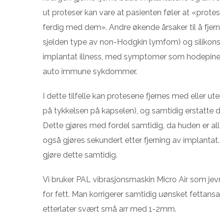
ut proteser kan vare at pasienten føler at «protesen
ferdig med dem». Andre økende årsaker til å fjer
sjelden type av non-Hodgkin lymfom) og silikonsy
implantat illness, med symptomer som hodepine
auto immune sykdommer.
I dette tilfelle kan protesene fjernes med eller u
på tykkelsen på kapselen), og samtidig erstatte 
Dette gjøres med fordel samtidig, da huden er a
også gjøres sekundert etter fjerning av implantat
gjøre dette samtidig.
Vi bruker PAL vibrasjonsmaskin Micro Air som jev
for fett. Man korrigerer samtidig uønsket fettans
etterlater svært små arr med 1-2mm.