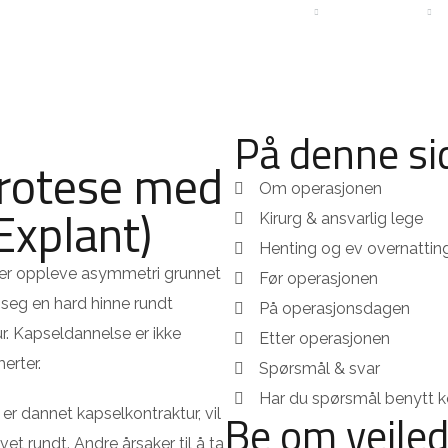
ISER
PASIENTHISTORIER
OM KLINIKKEN
KONTAKT
På denne sid
protese med
Om operasjonen
Explant)
Kirurg & ansvarlig lege
Henting og ev overnattin
nner oppleve asymmetri grunnet
Før operasjonen
t seg en hard hinne rundt
På operasjonsdagen
r. Kapseldannelse er ikke
Etter operasjonen
erter.
Spørsmål & svar
Har du spørsmål benytt 
Be om veiled
 er dannet kapselkontraktur, vil
et rundt. Andre årsaker til å ta