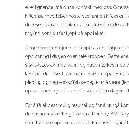
eller lignende, må du ta kontakt med oss. Operas
influensa med feber, hoste eller annen infeksjon i
du resept på antibiotika, evt. smertestillende og
mg/ml som du får kjøpt på apoteket.
Dagen før operasjon og på operasjonsdagen ska
oppløsning i dusjen over hele kroppen. Dette er 
skal skylles av med vann, og huden tørkes med et
klær når du reiser hjemmefra. Ikke bruk parfyme o
piercing og neglelakk/falske negler må være fjer
operasjonen og settes ev tilbake 7 til 10 dager et
For å få et best mulig resultat og for å unngå kom
du har normalvekt, og ikke en altfor høy BMI. Røyk
som for eksempel snus eller elektroniske sigarett