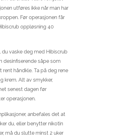
jonen utføres ikke når man har
 kroppen. Før operasjonen får
 Hibiscrub oppløsning 40
l du vaske deg med Hibiscrub
en desinfiserende såpe som
 rent håndkle. Ta på deg rene
g krem. Alt av smykker,
net senest dagen før
ter operasjonen.
plikasjoner, anbefales det at
er du, eller benytter nikotin
er, må du slutte minst 2 uker