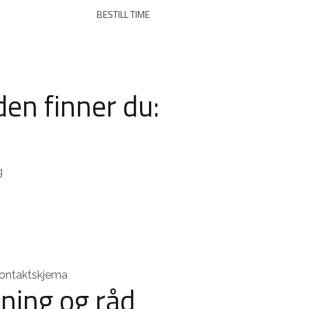
NYHETER
BESTILL TIME
en finner du:
g
kontaktskjema
ning og råd