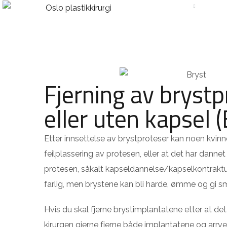
HJEM
BEHANDLINGER
PR
Fjerning av bryst
eller uten kapsel (
Etter innsettelse av brystproteser kan noen kvi
feilplassering av protesen, eller at det har danne
protesen, såkalt kapseldannelse/kapselkontraktu
farlig, men brystene kan bli harde, ømme og gi sm
Hvis du skal fjerne brystimplantatene etter at det
kirurgen gjerne fjerne både implantatene og arrvev