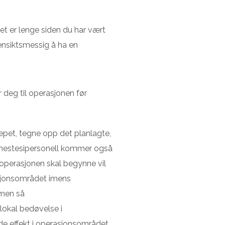
det er lenge siden du har vært
ensiktsmessig å ha en
r deg til operasjonen før
repet, tegne opp det planlagte,
Anestesipersonell kommer også
 operasjonen skal begynne vil
sjonsområdet imens
rmen så
 lokal bedøvelse i
de effekt i operasjonsområdet