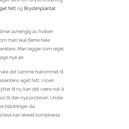
get fett
og
Brystimplantat
 timer avhengig av hvilken
om man skal fjerne hele
r enklere. Man legger som regel
lage nye arr.
bruke det samme hulrommet til
sientens eget fett. I noen
ytter til ny, kan det være nok å
ass til den nye protesen. Under
e blødninger, da
protese kan enkelt kombineres