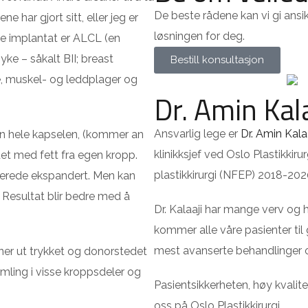
De beste rådene kan vi gi ansikt 
e har gjort sitt, eller jeg er
løsningen for deg.
ne implantat er ALCL (en
ke – såkalt BII; breast
Bestill konsultasjon
, muskel- og leddplager og
Dr. Amin Kala
Ansvarlig lege er
Dr. Amin Kalaa
ten hele kapselen, (kommer an
klinikksjef ved Oslo Plastikkiru
det med fett fra egen kropp.
plastikkirurgi (NFEP) 2018-202
llerede ekspandert. Men kan
. Resultat blir bedre med å
Dr. Kalaaji har mange verv og
kommer alle våre pasienter til
mest avanserte behandlinger 
ner ut trykket og donorstedet
amling i visse kroppsdeler og
Pasientsikkerheten, høy kvalite
oss på Oslo Plastikkirurgi.