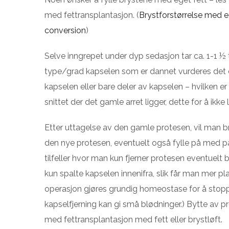
med fettransplantasjon. (
Brystforstørrelse med e
conversion
)
Selve inngrepet under dyp sedasjon tar ca. 1-1 ½
type/grad kapselen som er dannet vurderes det 
kapselen eller bare deler av kapselen – hvilken e
snittet der det gamle arret ligger, dette for å ikke 
Etter uttagelse av den gamle protesen, vil man 
den nye protesen, eventuelt også fylle på med pa
tilfeller hvor man kun fjerner protesen eventuelt b
kun spalte kapselen innenifra, slik får man mer pl
operasjon gjøres grundig homeostase for å stopp
kapselfjerning kan gi små blødninger.) Bytte av 
med fettransplantasjon med fett eller brystløft.