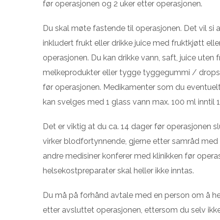
før operasjonen og 2 uker etter operasjonen.
Du skal møte fastende til operasjonen. Det vil si 
inkludert frukt eller drikke juice med fruktkjøtt el
operasjonen. Du kan drikke vann, saft, juice uten f
melkeprodukter eller tygge tyggegummi / drops / 
før operasjonen. Medikamenter som du eventuelt
kan svelges med 1 glass vann max. 100 ml inntil 1 
Det er viktig at du ca. 14 dager før operasjonen 
virker blodfortynnende, gjerne etter samråd med f
andre medisiner konferer med klinikken før opera
helsekostpreparater skal heller ikke inntas.
Du må på forhånd avtale med en person om å hent
etter avsluttet operasjonen, ettersom du selv ikke k