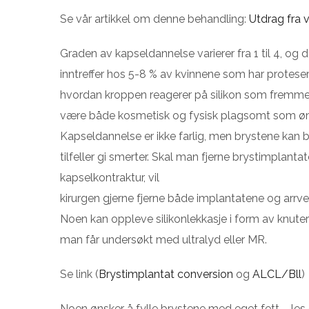
Se vår artikkel om denne behandling:
Utdrag fra v
Graden av kapseldannelse varierer fra 1 til 4, og 
inntreffer hos 5-8 % av kvinnene som har proteser
hvordan kroppen reagerer på silikon som fremm
være både kosmetisk og fysisk plagsomt som ø
Kapseldannelse er ikke farlig, men brystene kan 
tilfeller gi smerter. Skal man fjerne brystimplanta
kapselkontraktur, vil
kirurgen gjerne fjerne både implantatene og arrve
Noen kan oppleve silikonlekkasje i form av knute
man får undersøkt med ultralyd eller MR.
Se link (
Brystimplantat conversion
og
ALCL/Bll
)
Noen ønsker å fylle brystene med eget fett – les 