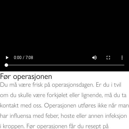
Før operasjonen
Du må være frisk på operasjonsdagen. Er du i tvil
om du skulle være forkjølet eller lignende, må du ta
kontakt med oss. Operasjonen utføres ikke når man
har influensa med feber, hoste eller annen infeksjon
i kroppen. Før operasjonen får du resept på