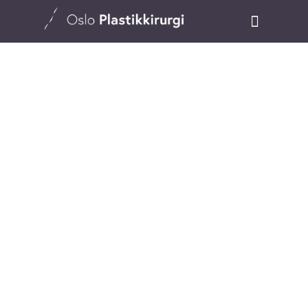
Fettransplantasjon ansikt
HOME
BEHANDLINGER
FETTRANSPLANTASJON ANSIKT