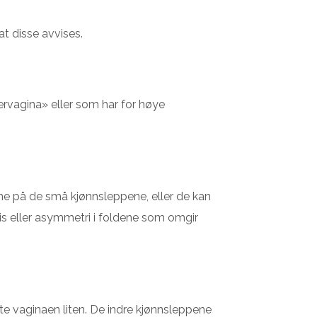
at disse avvises.
nervagina» eller som har for høye
ne på de små kjønnsleppene, eller de kan
is eller asymmetri i foldene som omgir
kte vaginaen liten. De indre kjønnsleppene