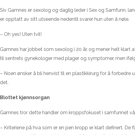
Siv Gamnes er sexolog og daglig leder i Sex og Samfunn, land
er opptatt av sitt utseende nedentil svarer hun uten å nøle.
– Oh yes! Uten tvil!
Gamnes har jobbet som sexolog i 20 år, og mener helt klart a
til sentrets gynekologer med plager og symptomer, men iføl
– Noen ønsker å bli henvist til en plastikkirurg for å forbed
det.
Blottet kjønnsorgan
Gamnes tror dette handler om kroppsfokuset i samfunnet vår
– Kriteriene på hva som er en pen kropp er klart definert. De