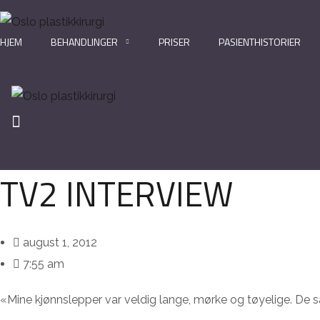
HJEM
BEHANDLINGER
PRISER
PASIENTHISTORIER
TV2 INTERVIEW
august 1, 2012
7:55 am
«Mine kjønnslepper var veldig lange, mørke og tøyelige. De så