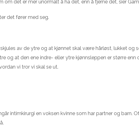
m om det er mer unormalt å ha det, enn å fjerne det, sier Gamn
ter det fører med seg.
kjules av de ytre og at kjønnet skal være hårløst, lukket og se
tre og at den ene indre- eller ytre kjønnsleppen er større enn
dan vi tror vi skal se ut.
går intimkirurgi en voksen kvinne som har partner og barn. Of
å.