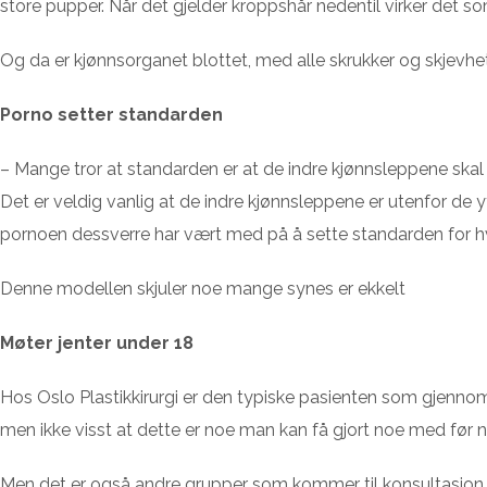
store pupper. Når det gjelder kroppshår nedentil virker det so
Og da er kjønnsorganet blottet, med alle skrukker og skjevhe
Porno setter standarden
– Mange tror at standarden er at de indre kjønnsleppene skal s
Det er veldig vanlig at de indre kjønnsleppene er utenfor de y
pornoen dessverre har vært med på å sette standarden for hvor
Denne modellen skjuler noe mange synes er ekkelt
Møter jenter under 18
Hos Oslo Plastikkirurgi er den typiske pasienten som gjennom
men ikke visst at dette er noe man kan få gjort noe med før n
Men det er også andre grupper som kommer til konsultasjon.