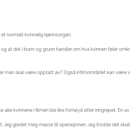
å et normalt kvinnelig kjønnsorgan.
», og at det i bunn og grunn handler om hva kvinnen føler omkri
er man skal være opptatt av? Også intimområdet kan være vikti
 alle kvinnene i filmen ble like fornøyd etter inngrepet. En av
t. Jeg gledet meg masse til operasjonen. Jeg trodde det skull