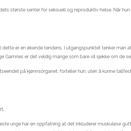
ets største senter for seksuell og reproduktiv helse. Når hu
t dette er en økende tendens. I utgangspunktet tenker man at
ge Gamnes er det veldig mange som bare vil sjekke om de ser
re utseendet på kjønnsorganet, forteller hun, uten å kunne tal
t.
 fleste unge har en oppfatning at det inkluderer muskuløse gu