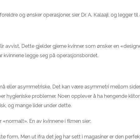
re og ønsker operasjoner, sier Dr. A. Kalaaji, og legger til 
blir avvist. Dette gjelder gjerne kvinner som ønsker en «desig
n lar kvinnene legge seg på operasjonsbordet.
 små eller asymmetriske. Det kan være asymmetri mellom side
per hygieniske problemer. Noen opplever å ha hengende klitor
isk, og mange lider under dette.
 «normalt». En av kvinnene i filmen sier:
te form. Men ut ifra det jeg har sett i magasiner er den perfe