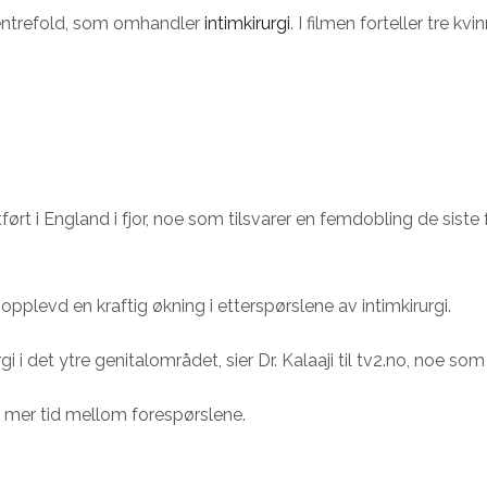
Centrefold, som omhandler
intimkirurgi
. I filmen forteller tre k
ørt i England i fjor, noe som tilsvarer en femdobling de sist
ar opplevd en kraftig økning i etterspørslene av intimkirurgi.
i i det ytre genitalområdet, sier Dr. Kalaaji til tv2.no, noe so
ye mer tid mellom forespørslene.