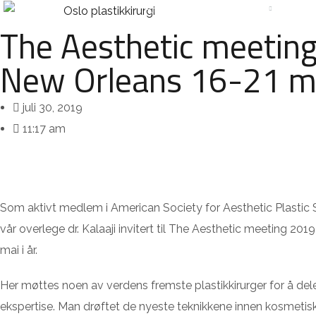
HJEM
BEHANDLINGER
PR
The Aesthetic meeting
New Orleans 16-21 mai
juli 30, 2019
11:17 am
Som aktivt medlem i American Society for Aesthetic Plastic
vår overlege dr. Kalaaji invitert til The Aesthetic meeting 201
mai i år.
Her møttes noen av verdens fremste plastikkirurger for å dele
ekspertise. Man drøftet de nyeste teknikkene innen kosmetisk 