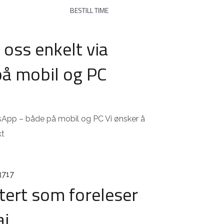
NYHETER
BESTILL TIME
oss enkelt via
å mobil og PC
sApp – både på mobil og PC Vi ønsker å
kt
itert som foreleser
ai