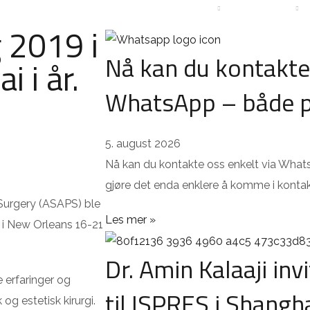
ISER
PASIENTHISTORIER
OM KLINIKKEN
KONTAKT
 2019 i
Nå kan du kontakte 
 i år.
WhatsApp – både p
5. august 2026
Nå kan du kontakte oss enkelt via What
gjøre det enda enklere å komme i konta
 Surgery (ASAPS) ble
Les mer »
9 i New Orleans 16-21
Dr. Amin Kalaaji inv
 erfaringer og
til ISPRES i Shangh
og estetisk kirurgi.