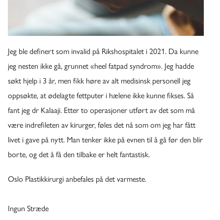
Jeg ble definert som invalid på Rikshospitalet i 2021. Da kunne
jeg nesten ikke gå, grunnet «heel fatpad syndrom». Jeg hadde
søkt hjelp i 3 år, men fikk høre av alt medisinsk personell jeg
oppsøkte, at ødelagte fettputer i hælene ikke kunne fikses. Så
fant jeg dr Kalaaji. Etter to operasjoner utført av det som må
være indrefileten av kirurger, føles det nå som om jeg har fått
livet i gave på nytt. Man tenker ikke på evnen til å gå før den blir
borte, og det å få den tilbake er helt fantastisk.
Oslo Plastikkirurgi anbefales på det varmeste.
Ingun Stræde