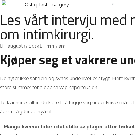
HOME
TREATMENTS
PRIC
Les vårt intervju med 
om intimkirurgi.
august 5, 2014
11:15 am
Kjøper seg et vakrere un
De nyter ikke samleie og synes underlivet er stygt. Flere kvin
store summer for å oppnå vaginaperfeksjon.
To kvinner er allerede klare til å legge seg under kniven når la
åpner i Agder på nyåret.
–
Mange kvinner lider i det stille av plager etter fødsel 