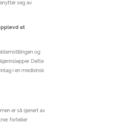
benytter seg av
opplevd at
oblemstillingen og
 kjønnslepper. Dette
nnlag i en medisinsk
, men er så sjenert av
ner, forteller