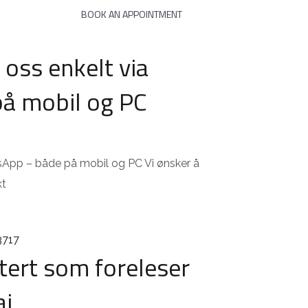
NEWS
BOOK AN APPOINTMENT
oss enkelt via
å mobil og PC
sApp – både på mobil og PC Vi ønsker å
kt
itert som foreleser
ai