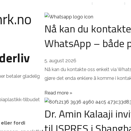
ES
PATIENT STORIES
ABOUT THE CLINIC
CONTACT
nrk.no
Nå kan du kontakte 
WhatsApp – både p
derliv
5. august 2026
Nå kan du kontakte oss enkelt via What
ner betaler gladelig
gjøre det enda enklere å komme i konta
Read more »
biaplastikk-tilbudet
Dr. Amin Kalaaji inv
til ISPRES i Shangh
eller fordi