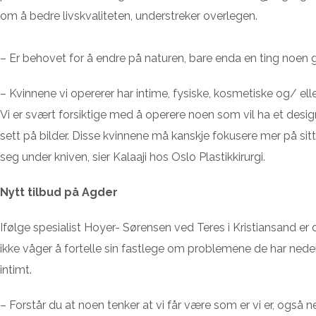
om å bedre livskvaliteten, understreker overlegen.
– Er behovet for å endre på naturen, bare enda en ting noen gj
– Kvinnene vi opererer har intime, fysiske, kosmetiske og/ el
Vi er svært forsiktige med å operere noen som vil ha et desi
sett på bilder. Disse kvinnene må kanskje fokusere mer på sitt
seg under kniven, sier Kalaaji hos Oslo Plastikkirurgi.
Nytt tilbud på Agder
Ifølge spesialist Hoyer- Sørensen ved Teres i Kristiansand er 
ikke våger å fortelle sin fastlege om problemene de har nedenti
intimt.
– Forstår du at noen tenker at vi får være som er vi er, også n