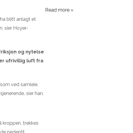
Read more »
ha blitt anlagt et
n, sier Hoyer-
riksjon og nytelse
ufrivillig luft fra
er som ved samleie,
sjenerende, sier han.
å kroppen, trekkes
nde nedentil.