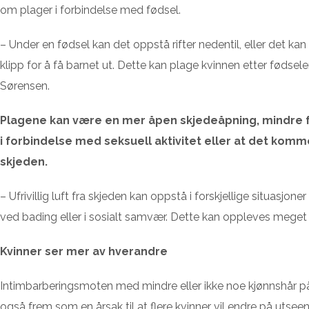
om plager i forbindelse med fødsel.
– Under en fødsel kan det oppstå rifter nedentil, eller det kan 
klipp for å få barnet ut. Dette kan plage kvinnen etter fødsele
Sørensen.
Plagene kan være en mer åpen skjedeåpning, mindre f
i forbindelse med seksuell aktivitet eller at det kommer 
skjeden.
– Ufrivillig luft fra skjeden kan oppstå i forskjellige situasjon
ved bading eller i sosialt samvær. Dette kan oppleves meget 
Kvinner ser mer av hverandre
Intimbarberingsmoten med mindre eller ikke noe kjønnshår p
også frem som en årsak til at flere kvinner vil endre på utsee