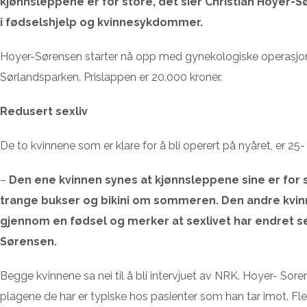
kjønnsleppene er for store, det sier Christian Hoyer-S
i fødselshjelp og kvinnesykdommer.
Hoyer-Sørensen starter nå opp med gynekologiske operasjo
Sørlandsparken. Prislappen er 20.000 kroner.
Redusert sexliv
De to kvinnene som er klare for å bli operert på nyåret, er 25
–
Den ene kvinnen synes at kjønnsleppene sine er for 
trange bukser og bikini om sommeren. Den andre kvinn
gjennom en fødsel og merker at sexlivet har endret se
Sørensen.
Begge kvinnene sa nei til å bli intervjuet av NRK. Hoyer- Sore
plagene de har er typiske hos pasienter som han tar imot. Fles