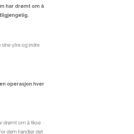
som har drømt om å
tilgjengelig.
sine ytre og indre
l en operasjon hver
r drømt om å fikse
. For dem handler det