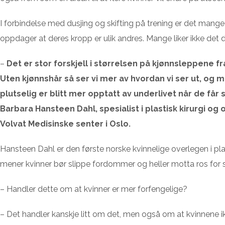
I forbindelse med dusjing og skifting på trening er det mang
oppdager at deres kropp er ulik andres. Mange liker ikke det d
–
Det er stor forskjell i størrelsen på kjønnsleppene fra
Uten kjønnshår så ser vi mer av hvordan vi ser ut, og 
plutselig er blitt mer opptatt av underlivet når de får 
Barbara Hansteen Dahl, spesialist i plastisk kirurgi og
Volvat Medisinske senter i Oslo.
Hansteen Dahl er den første norske kvinnelige overlegen i plas
mener kvinner bør slippe fordommer og heller motta ros for si
– Handler dette om at kvinner er mer forfengelige?
– Det handler kanskje litt om det, men også om at kvinnene i