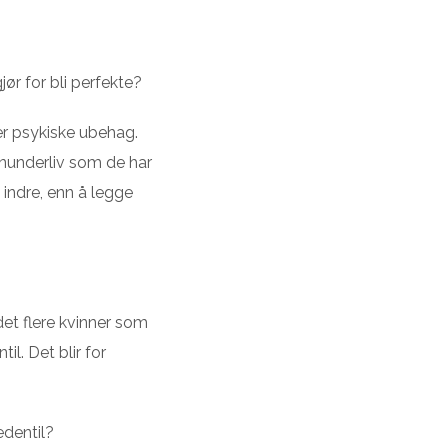
ør for bli perfekte?
ler psykiske ubehag.
gnunderliv som de har
 indre, enn å legge
det flere kvinner som
l. Det blir for
edentil?