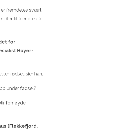
t er fremdeles svært
dler til å endre på
det for
esialist Hoyer-
tter fødsel, sier han.
lipp under fødsel?
blir fornøyde,
us (Flekkefjord,