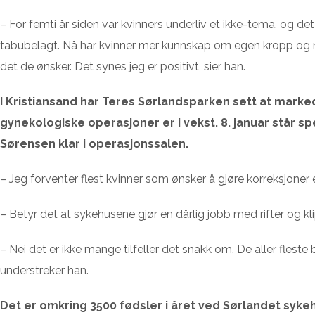
– For femti år siden var kvinners underliv et ikke-tema, og de
tabubelagt. Nå har kvinner mer kunnskap om egen kropp og mi
det de ønsker. Det synes jeg er positivt, sier han.
I Kristiansand har Teres Sørlandsparken sett at marke
gynekologiske operasjoner er i vekst. 8. januar står sp
Sørensen klar i operasjonssalen.
– Jeg forventer flest kvinner som ønsker å gjøre korreksjoner e
– Betyr det at sykehusene gjør en dårlig jobb med rifter og k
– Nei det er ikke mange tilfeller det snakk om. De aller fleste 
understreker han.
Det er omkring 3500 fødsler i året ved Sørlandet sykeh