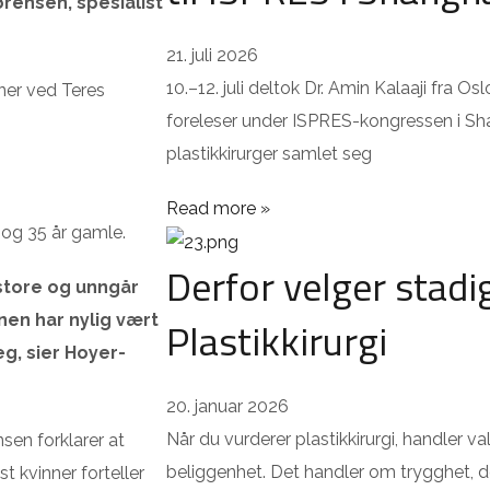
ørensen, spesialist
21. juli 2026
10.–12. juli deltok Dr. Amin Kalaaji fra Osl
ner ved Teres
foreleser under ISPRES-kongressen i Sh
plastikkirurger samlet seg
Read more »
- og 35 år gamle.
Derfor velger stadi
store og unngår
en har nylig vært
Plastikkirurgi
g, sier Hoyer-
20. januar 2026
Når du vurderer plastikkirurgi, handler v
nsen forklarer at
beliggenhet. Det handler om trygghet, do
t kvinner forteller