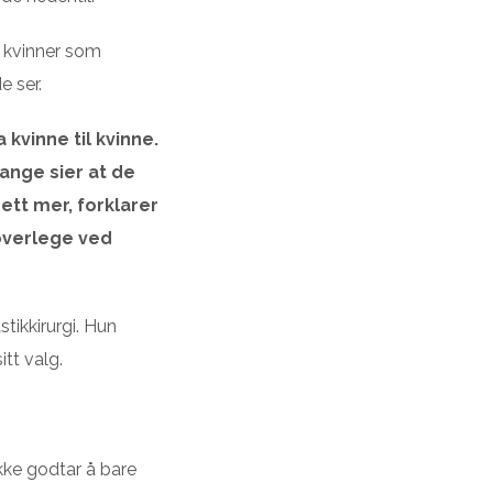
e kvinner som
e ser.
 kvinne til kvinne.
mange sier at de
sett mer, forklarer
 overlege ved
tikkirurgi. Hun
tt valg.
kke godtar å bare