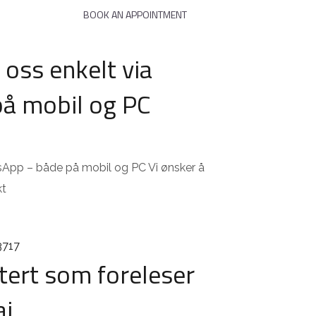
NEWS
BOOK AN APPOINTMENT
oss enkelt via
å mobil og PC
sApp – både på mobil og PC Vi ønsker å
kt
itert som foreleser
ai