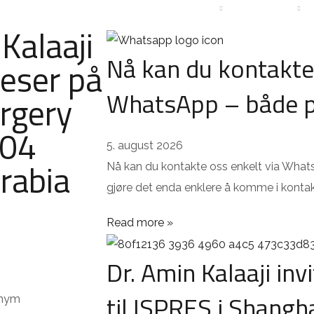
ES
PATIENT STORIES
ABOUT THE CLINIC
CONTACT
 Kalaaji
Nå kan du kontakte 
leser på
WhatsApp – både p
urgery
.04
5. august 2026
rabia
Nå kan du kontakte oss enkelt via What
gjøre det enda enklere å komme i konta
Read more »
Dr. Amin Kalaaji inv
til ISPRES i Shangh
onym