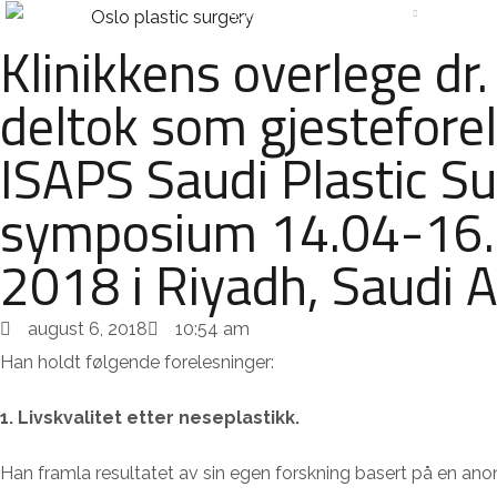
HOME
TREATMENTS
PRIC
Klinikkens overlege dr.
deltok som gjestefore
ISAPS Saudi Plastic S
symposium 14.04-16
2018 i Riyadh, Saudi A
august 6, 2018
10:54 am
Han holdt følgende forelesninger:
1. Livskvalitet etter neseplastikk.
Han framla resultatet av sin egen forskning basert på en an