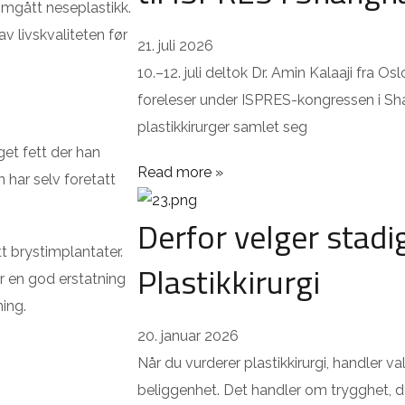
omgått neseplastikk.
v livskvaliteten før
21. juli 2026
10.–12. juli deltok Dr. Amin Kalaaji fra Osl
foreleser under ISPRES-kongressen i Sh
plastikkirurger samlet seg
et fett der han
Read more »
har selv foretatt
Derfor velger stadi
tt brystimplantater.
Plastikkirurgi
er en god erstatning
ing.
20. januar 2026
Når du vurderer plastikkirurgi, handler v
beliggenhet. Det handler om trygghet, do