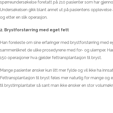
spørreundersøkelse foretatt på 210 pasienter som har gjenn
Undersøkelsen gikk blant annet ut på pasientens opplevelse a
og etter en slik operasjon.
2. Brystforstørring med eget fett
Han foreleste om sine erfaringer med brystforstørring med eg
sammenliknet de ulike prosedyrene med for- og ulemper. Han 
150 operasjoner hva gjelder fettransplantasjon til bryst.
Mange pasienter ønsker kun litt mer fylde og vil ikke ha innsa
Fettransplantasjon til bryst føles mer naturlig for mange og 
til brystimplantater så sant man ikke ønsker en stor volumøkn