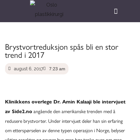
Brystvortreduksjon spås bli en stor
trend i 2017
august 6, 2017
7:23 am
Klinikkens overlege Dr. Amin Kalaaji ble intervjuet
angående den amerikanske trenden med å
av Side2.no
redusere brystvorter. Under intervjuet deler han sin erfaring
om etterspørselen av denne typen operasjon i Norge, belyser
viktige aspekter og nevner hva man bør tenke over om man