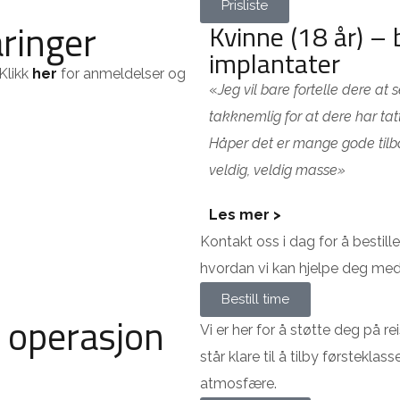
Prisliste
ringer
Kvinne (18 år) –
implantater
 Klikk
her
for anmeldelser og
«
Jeg vil bare fortelle dere at 
takknemlig for at dere har t
Håper det er mange gode tilbak
veldig, veldig masse»
Les mer >
Kontakt oss i dag for å bestil
hvordan vi kan hjelpe deg med 
Bestill time
t operasjon
Vi er her for å støtte deg på re
står klare til å tilby førstekl
atmosfære.