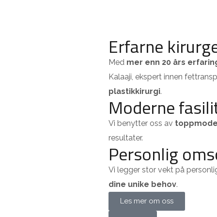
Erfarne kirurg
Med
mer enn 20 års erfarin
Kalaaji, ekspert innen fettran
plastikkirurgi
.
Moderne fasili
Vi benytter oss av
toppmoder
resultater.
Personlig oms
Vi legger stor vekt på person
dine unike behov
.
Les mer om oss