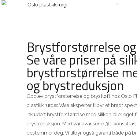
HJEM
BEHANDLINGER
PR
Brystforstørrelse og
Se våre priser på sili
brystforstørrelse me
og brystreduksjon
Opplev brystforstørrelse og brystløft hos Oslo Pla
plastikkirurger. Våre eksperter tilbyr et bredt spek
inkludert brystforstørrelse med silikon eller eget f
brystreduksjon. Med vår avanserte 3D-konsultasjo
bestemmer deg. Vi tilbyr også garanti både på b