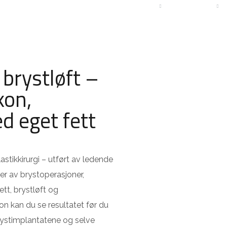
ISER
PASIENTHISTORIER
OM KLINIKKEN
KONTAKT
 brystløft –
kon,
d eget fett
stikkirurgi – utført av ledende
ter av brystoperasjoner,
ett, brystløft og
n kan du se resultatet før du
rystimplantatene og selve