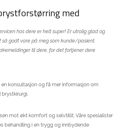
 brystforstørring med
servicen hos dere er helt super! Er utrolig glad og
att så godt vare på meg som kunde/pasient.
emeldinger til dere, for det fortjener dere
le en konsultasjon og få mer informasjon om
brystkirurgi.
isen mot økt komfort og selvtillit. Våre spesialister
asses behandling i en trygg og innbydende