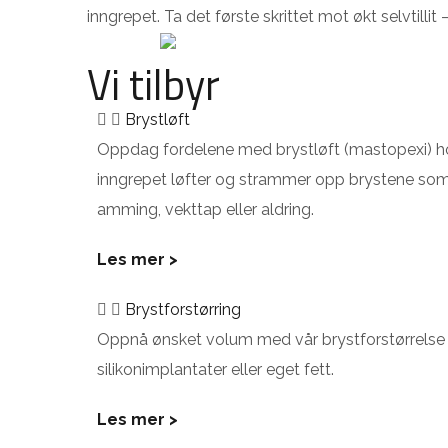
inngrepet. Ta det første skrittet mot økt selvtillit 
Vi tilbyr
Brystløft
Oppdag fordelene med brystløft (mastopexi) hos
inngrepet løfter og strammer opp brystene som
amming, vekttap eller aldring.
Les mer >
Brystforstørring
Oppnå ønsket volum med vår brystforstørrelse
silikonimplantater eller eget fett.
Les mer >