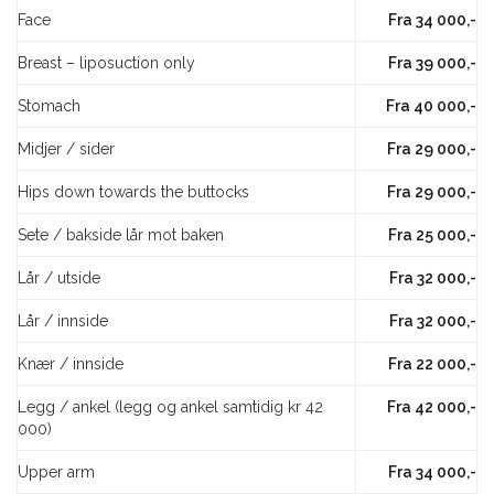
Face
Fra 34 000,-
Breast – liposuction only
Fra 39 000,-
Stomach
Fra 40 000,-
Midjer / sider
Fra 29 000,-
Hips down towards the buttocks
Fra 29 000,-
Sete / bakside lår mot baken
Fra 25 000,-
Lår / utside
Fra 32 000,-
Lår / innside
Fra 32 000,-
Knær / innside
Fra 22 000,-
Legg / ankel (legg og ankel samtidig kr 42
Fra 42 000,-
000)
Upper arm
Fra 34 000,-