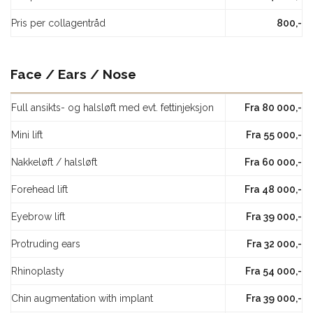
Pris per collagentråd
800,-
Face / Ears / Nose
Full ansikts- og halsløft med evt. fettinjeksjon
Fra 80 000,-
Mini lift
Fra 55 000,-
Nakkeløft / halsløft
Fra 60 000,-
Forehead lift
Fra 48 000,-
Eyebrow lift
Fra 39 000,-
Protruding ears
Fra 32 000,-
Rhinoplasty
Fra 54 000,-
Chin augmentation with implant
Fra 39 000,-