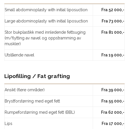
Small abdominoplasty with initial liposuction
Fra 52 000,-
Large abdominoplasty with initial liposuction
Fra 73 000,-
Stor bukplastikk med innledende fettsuging
Fra 81 000,-
(m/flytting av navel og oppstramming av
muskler)
Utstående navel
Fra 19 000,-
Lipofilling / Fat grafting
Ansikt (flere områder)
Fra 39 000,-
Brystforstørring med eget fett
Fra 55 000,-
Rumpeforstørring med eget fett (BBL)
Fra 62 000,-
Lips
Fra 17 000,-