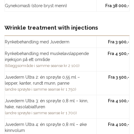
Gynekomasti (store bryst menn)
Fra 38 000,-
Wrinkle treatment with injections
Rynkebehandling med Juvederm
Fra 3 900,-
Rynkebehandling med muskelavslappende
Fra 4 500,-
injeksjon på ett område
(tilleggsområde i samme seanse kr 2 100)
Juvederm Ultra 2: én sprøyte 0,55 ml –
Fra 3 500,-
lepper, kanter, rundt munn, panne
(andre sprøyte i samme seanse kr 1 750)
Juvederm Ultra 3: én sprøyte 0,8 ml – kinn,
Fra 4 100,-
hake, nasolabialfuren
(andre sprøyte i samme seanse kr 1 700)
Juvederm Ultra 4: én sprøyte 0,8 ml – øke
Fra 4 100,-
kinnvolum