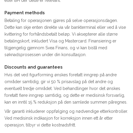
eller BH der dette er relevant.
Payment methods
Betaling for operasjonen gjøres på selve operasjonsdagen.
Dette kan skje enten direkte via vår bankterminal eller ved å vise
kvittering for forhåndsbetalt beløp. Vi aksepterer alle større
betalingskort, inkludert Visa og Mastercard. Finansiering er
tilgjengelig gjennom Svea Finans, og vi kan bistå med
søknadsprosessen under din konsultasjon.
Discounts and guarantees
Hvis det ved figurforming ønskes foretatt inngrep på andre
områder samtidig, gir vi 50 % prisavslag på det andre og
eventuelt tredje området. Ved behandlinger hvor det ønskes
foretatt flere inngrep samtidig, og dette er medisinsk forsvarlig,
kan en inntil 15 % reduksjon på den samlede summen påregnes.
Vår garanti inkluderer oppfølging og nødvendige etterkontroller.
Ved medisinsk indikasjon for korreksjon innen ett år etter
operasjon, tilbyr vi dette kostnadsfritt.