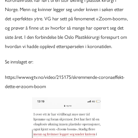
Koronaviruset har ført til en stor økning i plastisk kirurgi i
Norge. Menn og kvinner legger seg under kniven i søken etter
det «perfekte» ytre. VG har sett på fenomenet «Zoom-boom»,
og prøver å finne ut av hvorfor så mange har operert seg det
siste året. I den forbindelse ble Oslo Plastikkirurgi forespurt om
hvordan vi hadde opplevd etterspørselen i koronatiden.
Se innslaget er:
https://www.vgtv.no/video/215175/skremmende-coronaeffekt-
dette-er-zoom-boom