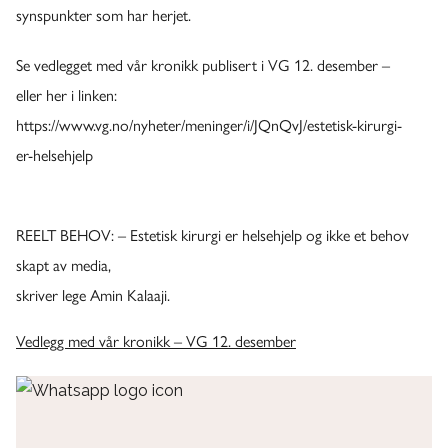
synspunkter som har herjet.
Se vedlegget med vår kronikk publisert i VG 12. desember –
eller her i linken:
https://www.vg.no/nyheter/meninger/i/JQnQvJ/estetisk-kirurgi-
er-helsehjelp
REELT BEHOV: – Estetisk kirurgi er helsehjelp og ikke et behov
skapt av media,
skriver lege Amin Kalaaji.
Vedlegg med vår kronikk – VG 12. desember