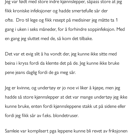
Jeg var født med store indre kjønnslepper, såpass store at jeg
fikk kroniske infeksjoner og hadde smertefulle sår der
ofte. Dro til lege og fikk resept på medisiner jeg måtte ta 1
gang i uken i seks måneder, for å forhindre soppinfeksjon. Med
en gang jeg sluttet med de, så kom det tilbake.
Det var et evig slit å ha vondt der, jeg kunne ikke sitte med
beina i kryss fordi da klemte det på de. Jeg kunne ikke bruke
pene jeans daglig fordi de ga meg sår.
Jeg er kvinne, og undertøy er jo noe vi liker å kjøpe, men jeg
hadde så store kjønnslepper at det var mange undertøy jeg ikke
kunne bruke, enten fordi kjønnsleppene stakk ut på sidene eller
fordi jeg fikk sår av f.eks. blondetruser.
Samleie var komplisert pga leppene kunne bli revet av friksjonen