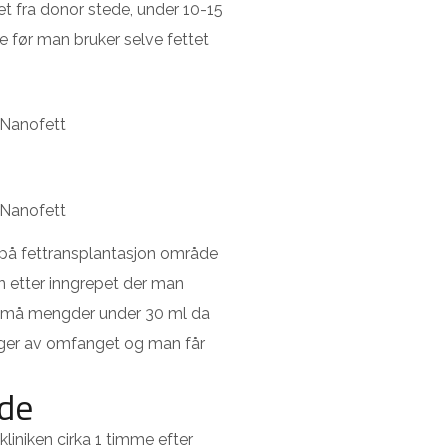
et fra donor stede, under 10-15
e før man bruker selve fettet
v Nanofett
v Nanofett
 på fettransplantasjon område
n etter inngrepet der man
 små mengder under 30 ml da
enger av omfanget og man får
de
liniken cirka 1 timme efter