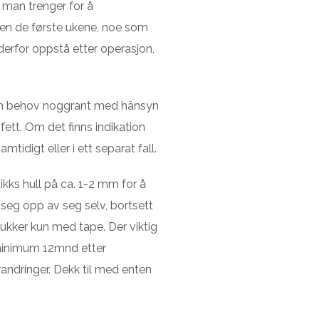
t man trenger for å
ven de første ukene, noe som
derfor oppstå etter operasjon,
ch behov noggrant med hänsyn
fett. Om det finns indikation
idigt eller i ett separat fall.
ikks hull på ca. 1-2 mm for å
r seg opp av seg selv, bortsett
g lukker kun med tape. Der viktig
i minimum 12mnd etter
andringer. Dekk til med enten