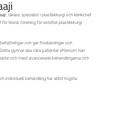
aji
aaji
, läkare, specialist i plastikkirurgi och klinikchef
f för Norsk förening för estetisk plastikkirurgi
a befattningar och ger föreläsningar och
. Detta gynnar alla våra patienter eftersom han
enaste och mest avancerade behandlingarna och
ch individuell behandling har alltid högsta