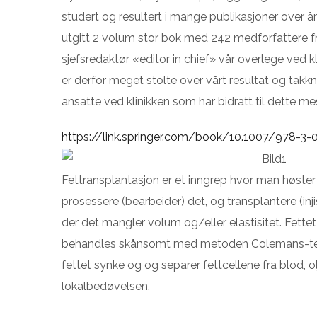
studert og resultert i mange publikasjoner over år
utgitt 2 volum stor bok med 242 medforfattere fr
sjefsredaktør «editor in chief» vår overlege ved kl
er derfor meget stolte over vårt resultat og takk
ansatte ved klinikken som har bidratt til dette mes
https://link.springer.com/book/10.1007/978-3
Fettransplantasjon er et inngrep hvor man høster 
prosessere (bearbeider) det, og transplantere (inji
der det mangler volum og/eller elastisitet. Fettet 
behandles skånsomt med metoden Colemans-tekn
fettet synke og og separer fettcellene fra blod, o
lokalbedøvelsen.