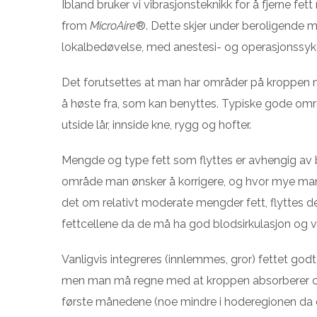
Ibland bruker vi vibrasjonsteknikk for å fjerne f
from
MicroAire
®. Dette skjer under beroligende m
lokalbedøvelse, med anestesi- og operasjonssyke
Det forutsettes at man har områder på kroppen
å høste fra, som kan benyttes. Typiske gode områ
utside lår, innside kne, rygg og hofter.
Mengde og type fett som flyttes er avhengig av 
område man ønsker å korrigere, og hvor mye man h
det om relativt moderate mengder fett, flyttes d
fettcellene da de må ha god blodsirkulasjon og v
Vanligvis integreres (innlemmes, gror) fettet go
men man må regne med at kroppen absorberer c
første månedene (noe mindre i hoderegionen da d