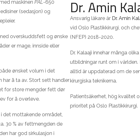
Dr. Amin Kala
ett med maskinen
PAL
-650
edisiner (sedasjon) og
Ansvarig läkare är
Dr. Amin Kal
pleier.
vid Oslo Plastikkirurgi, och che
 med overskuddsfett og ønske
(NFEP) 2018-2020.
der er mage, innside eller
Dr. Kalaaji innehar många olik
utbildningar runt om i världen
både ønsket volum i det
alltid är uppdaterad om de s
ar å ta av. Stort sett handler
kirurgiska teknikerna.
et for store mengder fett dør
Patientsäkerhet, hög kvalitet o
ev for å overleve.
prioritet på Oslo Plastikkirurgi.
dt i det mottakende området,
a. 30 % av fettmengden de
en har god sirkulasjon i