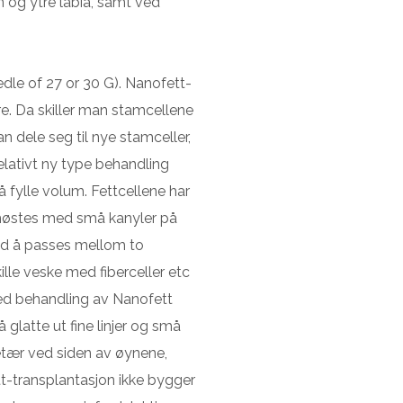
n og ytre labia, samt ved
dle of 27 or 30 G). Nanofett-
re. Da skiller man stamcellene
an dele seg til nye stamceller,
 relativt ny type behandling
 fylle volum. Fettcellene har
t høstes med små kanyler på
ed å passes mellom to
kille veske med fiberceller etc
ed behandling av Nanofett
 glatte ut fine linjer og små
ketær ved siden av øynene,
tt-transplantasjon ikke bygger