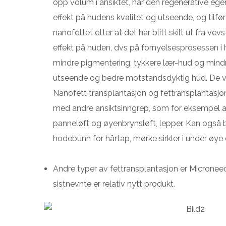
opp volum i ansiktet, har den regenerative ege
effekt på hudens kvalitet og utseende, og tilfør
nanofettet etter at det har blitt skilt ut fra v
effekt på huden, dvs på fornyelsesprosessen i h
mindre pigmentering, tykkere lær-hud og mindre
utseende og bedre motstandsdyktig hud. De v
Nanofett transplantasjon og fettransplantasjo
med andre ansiktsinngrep, som for eksempel ans
panneløft og øyenbrynsløft, lepper. Kan også br
hodebunn for hårtap, mørke sirkler i under øye
Andre typer av fettransplantasjon er Microne
sistnevnte er relativ nytt produkt.