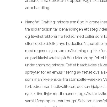
ansiktet, små defekter i kroppen, vaginakanale
arrbehandling.
Nanofat Grafting: mindre enn 800 Microne (nee
transplantasjon tar behandlingen ett steg vide
og tilvekstfaktorer fra fettet, med celler som k
eller i dette tilfellet nye hudceller. Nanofett er
med regenerasjon som målsetning og ikke for å
en partikkelstørrelse på 800 Micron, og fette
under 1mm og mindre. Fettet bearbeides så v
sprøyter for en emulsifisering av fettet dvs å s
som man ikke ønsker fra stamcelle-væsken. V
forbedrer man hudkvaliteten, det kan hjelpe til å
rynker, fine linjer rundt munnen og såkalte krå
samt tåregropen ‘tear trough‘. Selv om nanofe