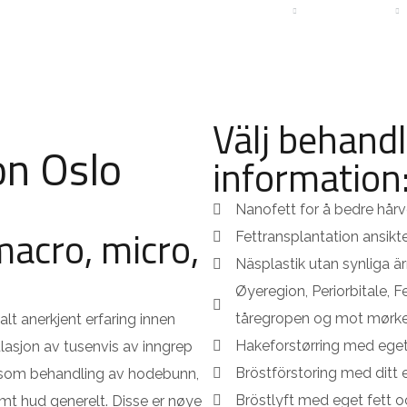
ISER
PATIENTBERÄTTELSER
OM KLINIKEN
KONTAKT
Välj behandl
on Oslo
information
Nanofett for å bedre hår
macro, micro,
Fettransplantation ansikt
Näsplastik utan synliga är
Øyeregion, Periorbitale, 
tåregropen og mot mørke 
alt anerkjent erfaring innen
Hakeforstørring med eget
ulasjon av tusenvis av inngrep
Bröstförstoring med ditt
on som behandling av hodebunn,
Bröstlyft med eget fett 
amt hud generelt. Disse er nøye