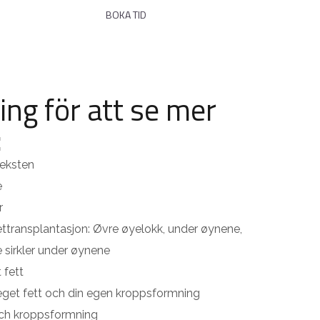
NYHETER
BOKA TID
ing för att se mer
:
veksten
e
r
Fettransplantasjon: Øvre øyelokk, under øynene,
sirkler under øynene
 fett
 eget fett och din egen kroppsformning
och kroppsformning