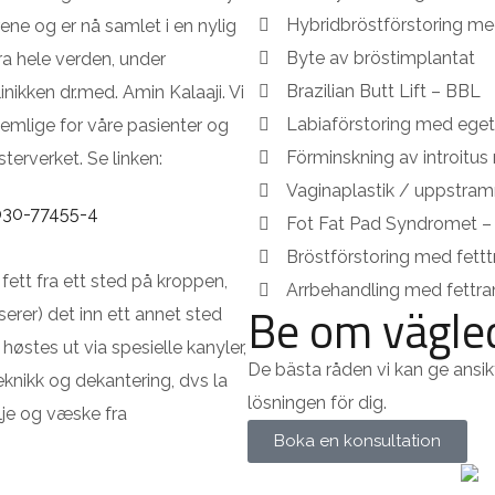
Hybridbröstförstoring me
ene og er nå samlet i en nylig
Byte av bröstimplantat
a hele verden, under
Brazilian Butt Lift – BBL
inikken dr.med. Amin Kalaaji. Vi
Labiaförstoring med eget
nemlige for våre pasienter og
Förminskning av introitus 
terverket. Se linken:
Vaginaplastik / uppstram
-030-77455-4
Fot Fat Pad Syndromet – F
Bröstförstoring med fettt
fett fra ett sted på kroppen,
Arrbehandling med fettra
Be om vägle
serer) det inn ett annet sted
høstes ut via spesielle kanyler,
De bästa råden vi kan ge ansikt
ikk og dekantering, dvs la
lösningen för dig.
lje og væske fra
Boka en konsultation