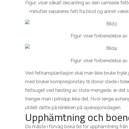
Figur: viser såkalt decanting av den samlede fett
minutter separeres fett fra blod og annet væsk
Figur: viser forberedelse a
Figur: viser forberedelse a
Ved fettransplantasjon skal man ikke bruke trykk
med bruker kompresjonstøy til donor stede i tide
fettsuget ved høsting av store mengede, er det
trenger man i prinsipp ikke det. Hvor lenge avh
utdelt dette på klinikken på operasjonsdagen.
Upphämtning och boen
Du måste i förväg boka tid för upphämtning från k