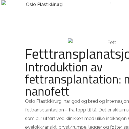
HJEM
BEHANDLINGER
PR
Fetttransplanatsj
Introduktion av
fettransplantation: 
nanofett
Oslo Plastikkirurgi har god og bred og internasjon
fettransplantasjon – fra topp til tå. Det er akkum
som blir utført ved klinikken med ulike indikasj
øyelokk/ansikt, bryst/rumpe, legger og føtter, s