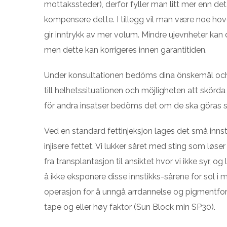
mottakssteder), derfor fyller man litt mer enn de
kompensere dette. I tillegg vil man være noe ho
gir inntrykk av mer volum. Mindre ujevnheter kan 
men dette kan korrigeres innen garantitiden.
Under konsultationen bedöms dina önskemål o
till helhetssituationen och möjligheten att skörda 
för andra insatser bedöms det om de ska göras samt
Ved en standard fettinjeksjon lages det små innst
injisere fettet. Vi lukker såret med sting som løse
fra transplantasjon til ansiktet hvor vi ikke syr, o
å ikke eksponere disse innstikks-sårene for sol 
operasjon for å unngå arrdannelse og pigmentfor
tape og eller høy faktor (Sun Block min SP30).