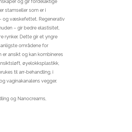
nskaper og gir fordelaktige
er stamseller som er i
evs- og væskefettet. Regenerativ
uden – gir bedre elastisitet,
 rynker. Dette gir et yngre
anligste områdene for
n er ansikt og kan kombineres
iktsløft, øyelokksplastikk,
ukes til arr-behandling, i
 og vaginakanalens vegger.
edling og Nanocreams,