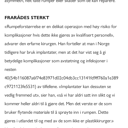
asymmetri, helt falte rumper eller skader som de kan reparere.
FRARÅDES STERKT
«Rumpeforstørrelse er en delikat operasjon med høy risiko for
komplikasjoner hvis dette ikke gjøres av kvalifisert personell»,
advarer den erfarne kirurgen. Han forteller at man i Norge
tidligere har bruk implantater, men at det har vist seg å gi
betydelige komplikasjoner som avstøtning og infeksjoner i
nesten
40{54b116087a6f74e83971d02c04db3cc13141fd9ff760a1e389
c9721123fe5531} av tilfellene. «Implantater kan dessuten se
vedlig fremmed ut», sier han, «så vi har aldri satt inn slikt og vi
kommer heller aldri til å gjøre det. Men det verste er de som
bruker flytende materiale til å sprøyte inn i rumpen. Dette
gjøres i utlandet til og med av de som ikke er plastikkirurger.»