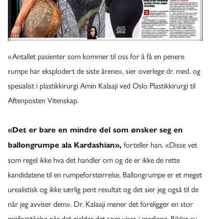
«Antallet pasienter som kommer til oss for å få en penere
rumpe har eksplodert de siste årene», sier overlege dr. med. og
spesialist i plastikkirurgi Amin Kalaaji ved Oslo Plastikkirurgi til
Aftenposten Vitenskap.
«Det er bare en mindre del som ønsker seg en
forteller han. «Disse vet
ballongrumpe ala Kardashian»,
som regel ikke hva det handler om og de er ikke de rette
kandidatene til en rumpeforstørrelse. Ballongrumpe er et meget
urealistisk og ikke særlig pent resultat og det sier jeg også til de
når jeg avviser dem». Dr. Kalaaji mener det foreligger en stor
misforståelse når det gjelder det som vises i mediene. Bilder av