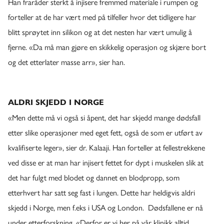
Han fraråder sterkt å injisere fremmed materiale i rumpen og
forteller at de har vært med på tilfeller hvor det tidligere har
blitt sprøytet inn silikon og at det nesten har vært umulig å
fjerne. «Da må man gjøre en skikkelig operasjon og skjære bort
og det etterlater masse arr», sier han.
ALDRI SKJEDD I NORGE
«Men dette må vi også si åpent, det har skjedd mange dødsfall
etter slike operasjoner med eget fett, også de som er utført av
kvalifiserte leger», sier dr. Kalaaji. Han forteller at fellestrekkene
ved disse er at man har injisert fettet for dypt i muskelen slik at
det har fulgt med blodet og dannet en blodpropp, som
etterhvert har satt seg fast i lungen. Dette har heldigvis aldri
skjedd i Norge, men f.eks i USA og London. Dødsfallene er nå
under etterforskning. «Derfor er vi her på vår klinikk alltid