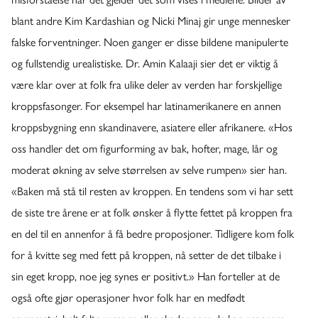
blant andre Kim Kardashian og Nicki Minaj gir unge mennesker
falske forventninger. Noen ganger er disse bildene manipulerte
og fullstendig urealistiske. Dr. Amin Kalaaji sier det er viktig å
være klar over at folk fra ulike deler av verden har forskjellige
kroppsfasonger. For eksempel har latinamerikanere en annen
kroppsbygning enn skandinavere, asiatere eller afrikanere. «Hos
oss handler det om figurforming av bak, hofter, mage, lår og
moderat økning av selve størrelsen av selve rumpen» sier han.
«Baken må stå til resten av kroppen. En tendens som vi har sett
de siste tre årene er at folk ønsker å flytte fettet på kroppen fra
en del til en annenfor å få bedre proposjoner. Tidligere kom folk
for å kvitte seg med fett på kroppen, nå setter de det tilbake i
sin eget kropp, noe jeg synes er positivt.» Han forteller at de
også ofte gjør operasjoner hvor folk har en medfødt