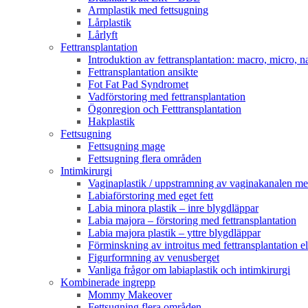
Armplastik med fettsugning
Lårplastik
Lårlyft
Fettransplantation
Introduktion av fettransplantation: macro, micro, n
Fettransplantation ansikte
Fot Fat Pad Syndromet
Vadförstoring med fettransplantation
Ögonregion och Fetttransplantation
Hakplastik
Fettsugning
Fettsugning mage
Fettsugning flera områden
Intimkirurgi
Vaginaplastik / uppstramning av vaginakanalen med
Labiaförstoring med eget fett
Labia minora plastik – inre blygdläppar
Labia majora – förstoring med fettransplantation
Labia majora plastik – yttre blygdläppar
Förminskning av introitus med fettransplantation ell
Figurformning av venusberget
Vanliga frågor om labiaplastik och intimkirurgi
Kombinerade ingrepp
Mommy Makeover
Fettsugning flera områden