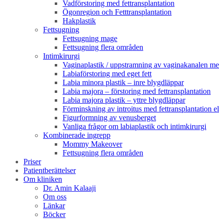
Vadförstoring med fettransplantation
Ögonregion och Fetttransplantation
Hakplastik
Fettsugning
Fettsugning mage
Fettsugning flera områden
Intimkirurgi
Vaginaplastik / uppstramning av vaginakanalen med
Labiaförstoring med eget fett
Labia minora plastik – inre blygdläppar
Labia majora – förstoring med fettransplantation
Labia majora plastik – yttre blygdläppar
Förminskning av introitus med fettransplantation ell
Figurformning av venusberget
Vanliga frågor om labiaplastik och intimkirurgi
Kombinerade ingrepp
Mommy Makeover
Fettsugning flera områden
Priser
Patientberättelser
Om kliniken
Dr. Amin Kalaaji
Om oss
Länkar
Böcker