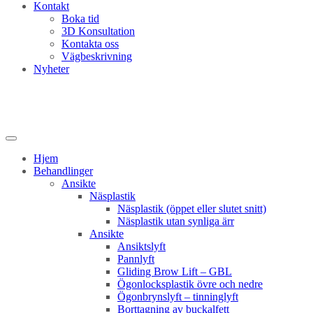
Kontakt
Boka tid
3D Konsultation
Kontakta oss
Vägbeskrivning
Nyheter
Hjem
Behandlinger
Ansikte
Näsplastik
Näsplastik (öppet eller slutet snitt)
Näsplastik utan synliga ärr
Ansikte
Ansiktslyft
Pannlyft
Gliding Brow Lift – GBL
Ögonlocksplastik övre och nedre
Ögonbrynslyft – tinninglyft
Borttagning av buckalfett