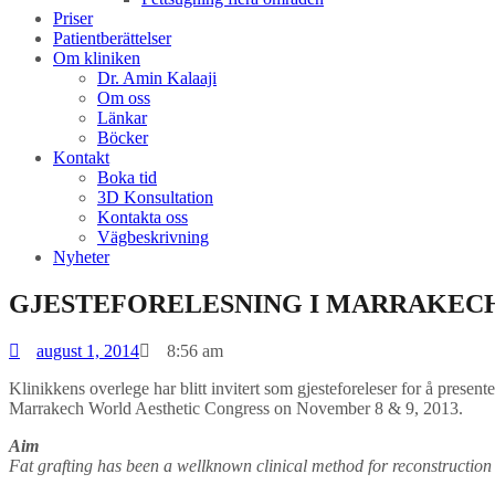
Priser
Patientberättelser
Om kliniken
Dr. Amin Kalaaji
Om oss
Länkar
Böcker
Kontakt
Boka tid
3D Konsultation
Kontakta oss
Vägbeskrivning
Nyheter
GJESTEFORELESNING I MARRAKECH
august 1, 2014
8:56 am
Klinikkens overlege har blitt invitert som gjesteforeleser for å presen
Marrakech World Aesthetic Congress on November 8 & 9, 2013.
Aim
Fat grafting has been a well­known clinical method for reconstruction 