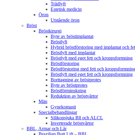
Trådlyft
Estetisk medicin
Öron
Utstående öron
Bröst
Bröstkirurgi
Byte av bröstimplantat
Bröstlyft
Hybrid bröstförstoring med implantat och fet
Bröstlyft med implantat
Bröstlyft med eget fett och kroppsformning
Bröstförstoring
Bröstförstoring med fett och kroppsformnin
Bröstlyft med eget fett och kroppsformning
Borttagning av bröstprotes
Byte av bröstprotes
Bröstförminskning
Reduktion av bröstvårtor
Män
Gynekomasti
Specialbehandlingar
Silikonsjuka Bll och ALCL
Inverterade bröstvårtor
BBL, Armar och Lår
Brazilian Butt Lift – BBL