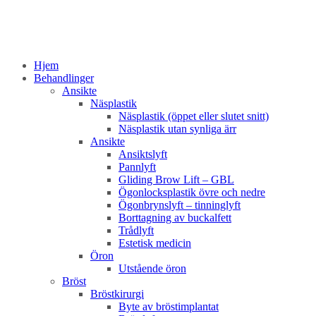
Hjem
Behandlinger
Ansikte
Näsplastik
Näsplastik (öppet eller slutet snitt)
Näsplastik utan synliga ärr
Ansikte
Ansiktslyft
Pannlyft
Gliding Brow Lift – GBL
Ögonlocksplastik övre och nedre
Ögonbrynslyft – tinninglyft
Borttagning av buckalfett
Trådlyft
Estetisk medicin
Öron
Utstående öron
Bröst
Bröstkirurgi
Byte av bröstimplantat