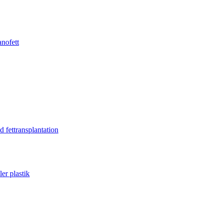
anofett
 fettransplantation
er plastik