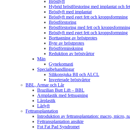
Bröstlyft
Hybrid bröstförstoring med implantat och fet
Bröstlyft med implantat
Bröstlyft med eget fett och kroppsformning
Bröstförstoring
Bröstförstoring med fett och kroppsformnin
Bröstlyft med eget fett och kroppsformning
Borttagning av bröstprotes
Byte av bröstprotes
Bröstförminskning
Reduktion av bröstvårtor
Män
Gynekomasti
Specialbehandlingar
Silikonsjuka Bll och ALCL
Inverterade bröstvårtor
BBL, Armar och Lår
Brazilian Butt Lift – BBL
Armplastik med fettsugning
Lårplastik
Lårlyft
Fettransplantation
Introduktion av fettransplantation: macro, micro, n
Fettransplantation ansikte
Fot Fat Pad Syndromet