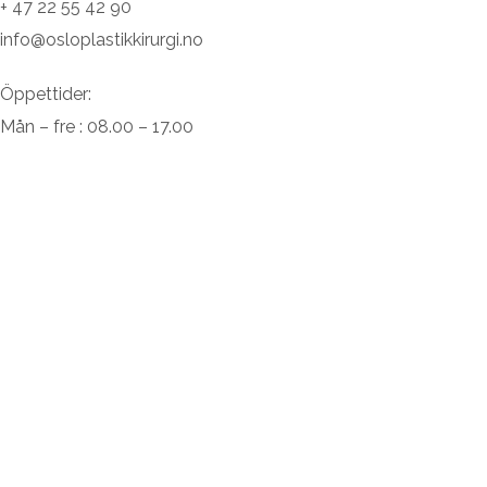
+ 47 22 55 42 90
info@osloplastikkirurgi.no
Öppettider:
Mån – fre : 08.00 – 17.00