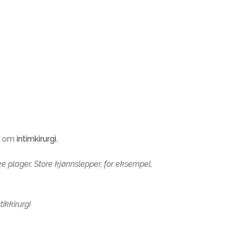
er om
intimkirurgi
.
ke plager. Store kjønnslepper, for eksempel,
ikkirurgi