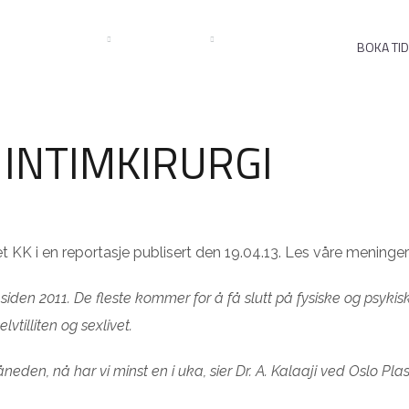
OM KLINIKEN
KONTAKT
NYHETER
BOKA TID
 INTIMKIRURGI
et KK i en reportasje publisert den 19.04.13. Les våre mening
 siden 2011. De fleste kommer for å få slutt på fysiske og psykis
vtilliten og sexlivet.
eden, nå har vi minst en i uka, sier Dr. A. Kalaaji ved Oslo Plast