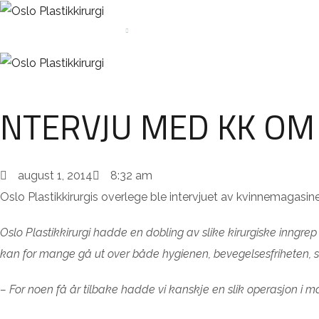
HJEM
BEHANDLINGER
PRISER
PATIENTBERÄTTELSER
NTERVJU MED KK OM
august 1, 2014
8:32 am
Oslo Plastikkirurgis overlege ble intervjuet av kvinnemagasin
Oslo Plastikkirurgi hadde en dobling av slike kirurgiske inngrep
kan for mange gå ut over både hygienen, bevegelsesfriheten, sel
– For noen få år tilbake hadde vi kanskje en slik operasjon i mån