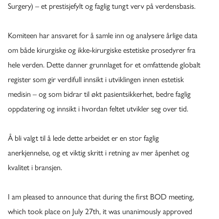
Surgery) – et prestisjefylt og faglig tungt verv på verdensbasis.
​​Komiteen har ansvaret for å samle inn og analysere årlige data
om både kirurgiske og ikke-kirurgiske estetiske prosedyrer fra
hele verden. Dette danner grunnlaget for et omfattende globalt
register som gir verdifull innsikt i utviklingen innen estetisk
medisin – og som bidrar til økt pasientsikkerhet, bedre faglig
oppdatering og innsikt i hvordan feltet utvikler seg over tid.
​​Å bli valgt til å lede dette arbeidet er en stor faglig
anerkjennelse, og et viktig skritt i retning av mer åpenhet og
kvalitet i bransjen.
​​I am pleased to announce that during the first BOD meeting,
which took place on July 27th, it was unanimously approved